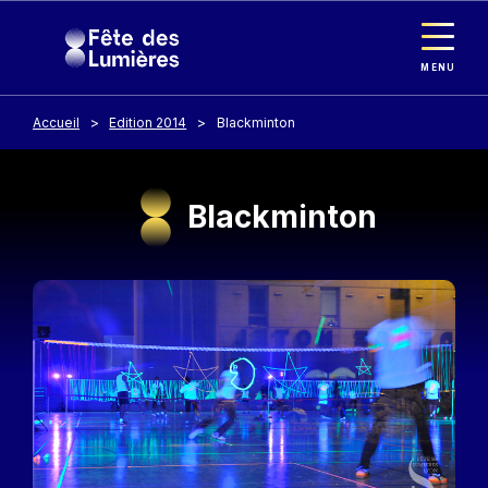
Panneau de gestion des cookies
Aller au contenu principal
MENU
Accueil
Edition 2014
Blackminton
Blackminton
Image