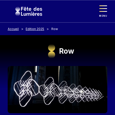
Panneau de gestion des cookies
Aller au contenu principal
MENU
Accueil
Edition 2025
Row
Row
Image