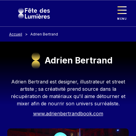
Panneau de gestion des cookies
Aller au contenu principal
MENU
Accueil
Adrien Bertrand
Adrien Bertrand
Contenu
Adrien Bertrand est designer, illustrateur et street
artiste ; sa créativité prend source dans la
récupération de matériaux qu'il aime détourner et
mixer afin de nourrir son univers surréaliste.
www.adrienbertrandbook.com
Image