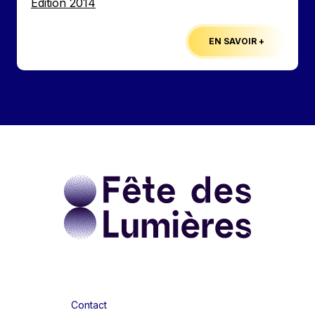
Edition
Edition 2014
EN SAVOIR +
Contact