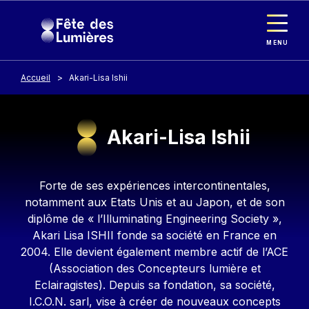
Panneau de gestion des cookies
Aller au contenu principal
MENU
Accueil
Akari-Lisa Ishii
Akari-Lisa Ishii
Contenu
Forte de ses expériences intercontinentales,
notamment aux Etats Unis et au Japon, et de son
diplôme de « l’Illuminating Engineering Society »,
Akari Lisa ISHII fonde sa société en France en
2004. Elle devient également membre actif de l’ACE
(Association des Concepteurs lumière et
Eclairagistes). Depuis sa fondation, sa société,
I.C.O.N. sarl, vise à créer de nouveaux concepts