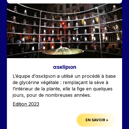
Image
αsκlipιοn
Accroche
L’équipe d’αsκlipιοn a utilisé un procédé à base
de glycérine végétale : remplaçant la sève à
l’intérieur de la plante, elle la fige en quelques
jours, pour de nombreuses années.
Edition
Edition 2023
EN SAVOIR +