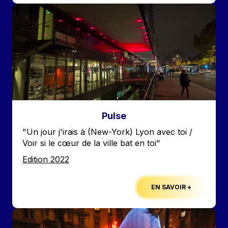
Image
Pulse
Accroche
"Un jour j'irais à (New-York) Lyon avec toi /
Voir si le cœur de la ville bat en toi"
Edition
Edition 2022
EN SAVOIR +
Image