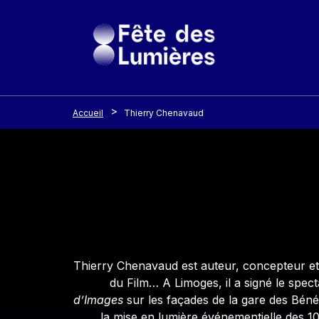
Panneau de gestion des cookies
Aller au contenu principal
Accueil
Thierry Chenavaud
Contenu
Thierry Chenavaud est auteur, concepteur et 
du Film… A Limoges, il a signé le spec
d’Images
sur les façades de la gare des Béné
la mise en lumière événementielle des 10