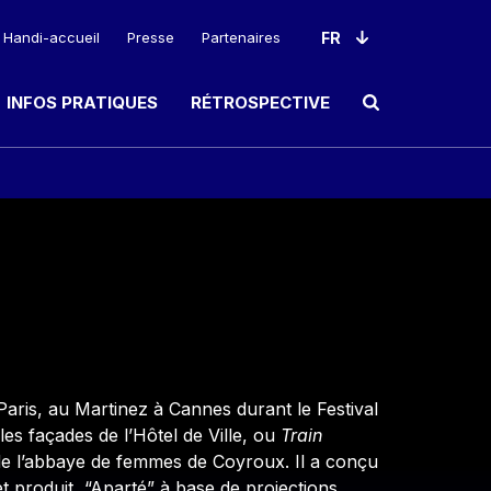
Handi-accueil
Presse
Partenaires
INFOS PRATIQUES
RÉTROSPECTIVE
Ouvrir le champ de rec
aris, au Martinez à Cannes durant le Festival
les façades de l’Hôtel de Ville, ou
Train
 de l’abbaye de femmes de Coyroux. Il a conçu
t produit, “Aparté” à base de projections