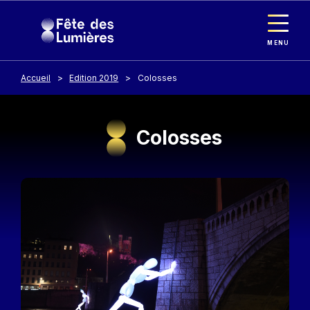
Panneau de gestion des cookies
Aller au contenu principal
MENU
Accueil
Edition 2019
Colosses
Colosses
Image