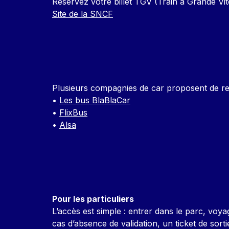
Réservez votre billet TGV (Train à Grande Vi
Site de la SNCF
Plusieurs compagnies de car proposent de re
•
Les bus BlaBlaCar
•
FlixBus
•
Alsa
Pour les particuliers
L’accès est simple : entrer dans le parc, voyag
cas d’absence de validation, un ticket de sort