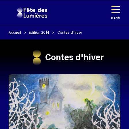
Panneau de gestion des cookies
Aller au contenu principal
MENU
Accueil
Edition 2014
Contes d'hiver
Contes d'hiver
Image