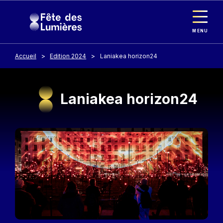
Panneau de gestion des cookies
Aller au contenu principal
MENU
Accueil
Edition 2024
Laniakea horizon24
Laniakea horizon24
Image