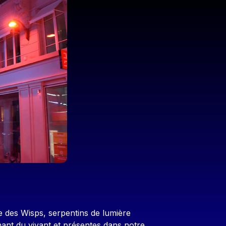
e des Wisps, serpentins de lumière
nant du vivant et présentes dans notre