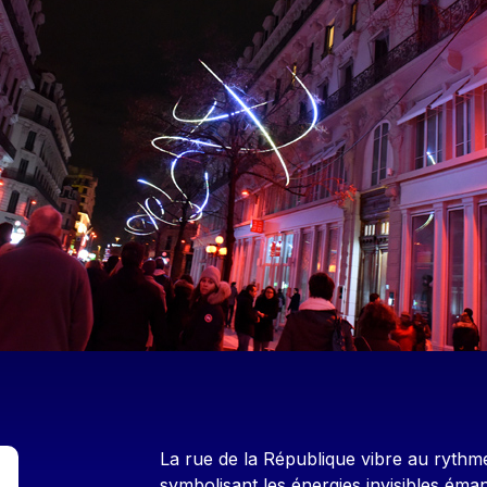
Contenu
La rue de la République vibre au rythm
symbolisant les énergies invisibles éma