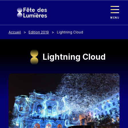
Panneau de gestion des cookies
Aller au contenu principal
MENU
Accueil
Edition 2019
Lightning Cloud
Lightning Cloud
Image