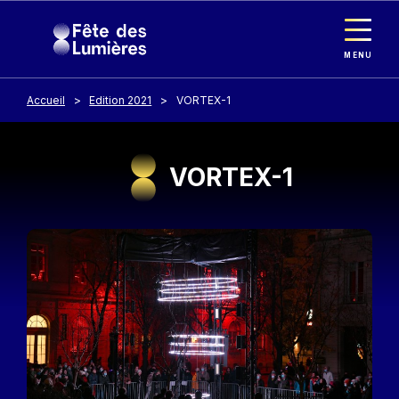
Panneau de gestion des cookies
Aller au contenu principal
MENU
Accueil
Edition 2021
VORTEX-1
VORTEX-1
Image