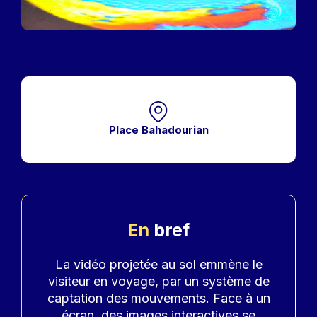
Place Bahadourian
En
bref
Accroche
La vidéo projetée au sol emmène le
visiteur en voyage, par un système de
captation des mouvements. Face à un
écran, des images interactives se