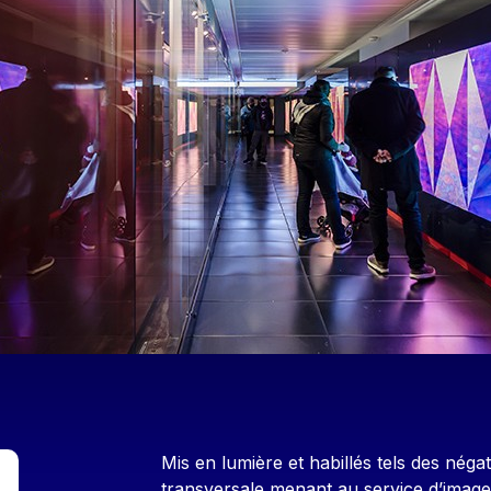
Contenu
Mis en lumière et habillés tels des néga
transversale menant au service d’imager