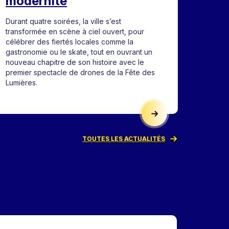
modernité
Durant quatre soirées, la ville s’est
transformée en scène à ciel ouvert, pour
célébrer des fiertés locales comme la
gastronomie ou le skate, tout en ouvrant un
nouveau chapitre de son histoire avec le
premier spectacle de drones de la Fête des
Lumières.
DIDATURE : LUMIGNONS DU CŒUR 2026
UNE ÉDITION 2025 FE
TOUTES LES ACTUALITÉS