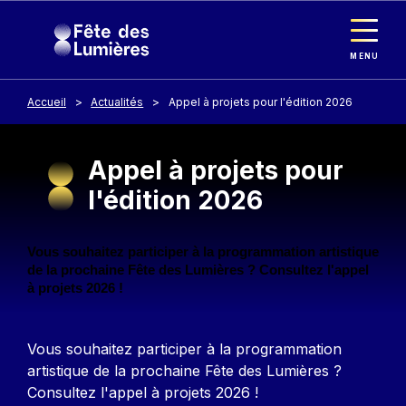
Panneau de gestion des cookies
Aller au contenu principal
MENU
Accueil
Actualités
Appel à projets pour l'édition 2026
Appel à projets pour
l'édition 2026
Description
Vous souhaitez participer à la programmation artistique
de la prochaine Fête des Lumières ? Consultez l'appel
à projets 2026 !
Contenu
Vous souhaitez participer à la programmation
artistique de la prochaine Fête des Lumières ?
Consultez l'appel à projets 2026 !