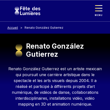
Panneau de gestion des cookies
Aller au contenu principal
MENU
Accueil
Renato González Gutierrez
Renato González
Gutierrez
Contenu
Renato González Gutierrez est un artiste mexicain
qui poursuit une carrière artistique dans le
spectacle et les arts visuels depuis 2004. Il a
réalisé et participé à différents projets d’art
numérique, de vidéos de danse, collaborations
interdisciplinaires, installations vidéo, vidéo
mapping en 3D et animation numérique.