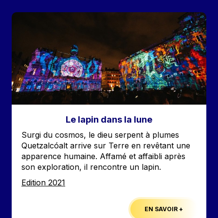
Image
Le lapin dans la lune
Accroche
Surgi du cosmos, le dieu serpent à plumes
Quetzalcóalt arrive sur Terre en revêtant une
apparence humaine. Affamé et affaibli après
son exploration, il rencontre un lapin.
Edition
Edition 2021
EN SAVOIR +