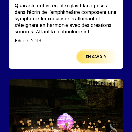
Accroche
Quarante cubes en plexiglas blanc posés
dans l’écrin de l’amphithéâtre composent une
symphonie lumineuse en s’allumant et
s’éteignant en harmonie avec des créations
sonores. Alliant la technologie à l
Edition
Edition 2013
EN SAVOIR +
Image