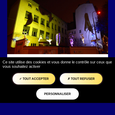
Le Labo des Aspho
Ce site utilise des cookies et vous donne le contrôle sur ceux que
vous souhaitez activer
Place Charles-Marie Widor
TOUT ACCEPTER
TOUT REFUSER
PERSONNALISER