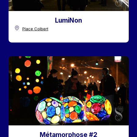
LumiNon
Place Colbert
Métamorphose #2