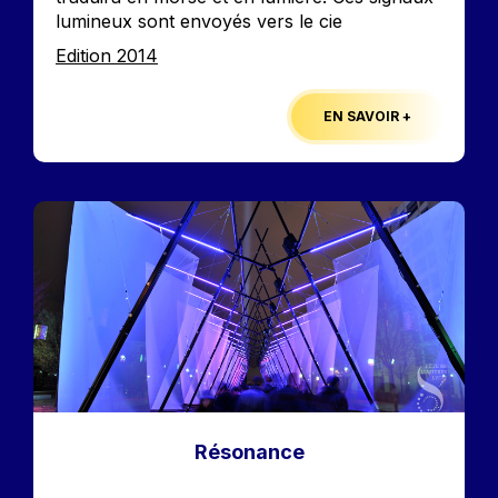
lumineux sont envoyés vers le cie
Edition
Edition 2014
EN SAVOIR +
Image
Résonance
Accroche