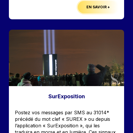
EN SAVOIR +
Image
SurExposition
Accroche
Postez vos messages par SMS au 31014*
précédé du mot clef « SUREX » ou depuis
l’application « SurExposition », qui les
traduira en morse et en lumière. Ces signaux