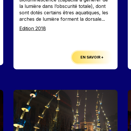
la lumière dans l’obscurité totale), dont
sont dotés certains êtres aquatiques, les
arches de lumière forment la dorsale...
Edition
Edition 2018
EN SAVOIR +
Image
I