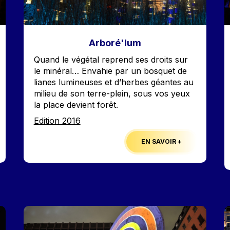
Arboré'lum
Accroche
Quand le végétal reprend ses droits sur
le minéral… Envahie par un bosquet de
lianes lumineuses et d’herbes géantes au
milieu de son terre-plein, sous vos yeux
la place devient forêt.
Edition
Edition 2016
EN SAVOIR +
Image
I