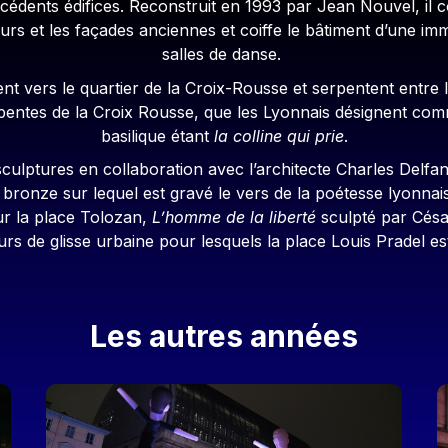
dents édifices. Reconstruit en 1993 par Jean Nouvel, il co
urs et les façades anciennes et coiffe le bâtiment d’une imm
salles de danse.
nt vers le quartier de la Croix-Rousse et serpentent entre 
s pentes de la Croix Rousse, que les Lyonnais désignent co
basilique étant
la colline qui prie
.
sculptures en collaboration avec l’architecte Charles Delfant
de bronze sur lequel est gravé le vers de la poétesse lyonn
ur la place Tolozan,
L’homme de la liberté
sculpté par César
rs de glisse urbaine pour lesquels la place Louis Pradel est
Les autres années
Image
I