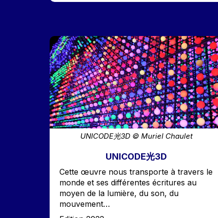
Image
UNICODE光3D © Muriel Chaulet
UNICODE光3D
Accroche
Cette œuvre nous transporte à travers le
monde et ses différentes écritures au
moyen de la lumière, du son, du
mouvement…