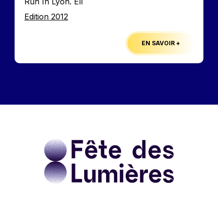
Run In Lyon. Ell
Edition
Edition 2012
EN SAVOIR +