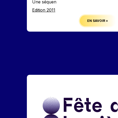
Une séquen
Edition
Edition 2011
EN SAVOIR +