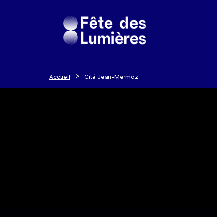
Panneau de gestion des cookies
Aller au contenu principal
Accueil
Cité Jean-Mermoz