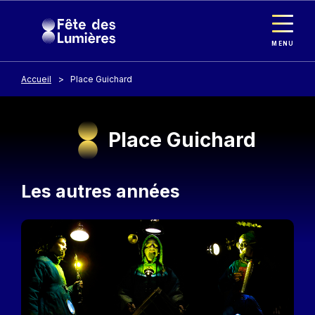
Panneau de gestion des cookies
Aller au contenu principal
MENU
Accueil
Place Guichard
Place Guichard
Les autres années
Image