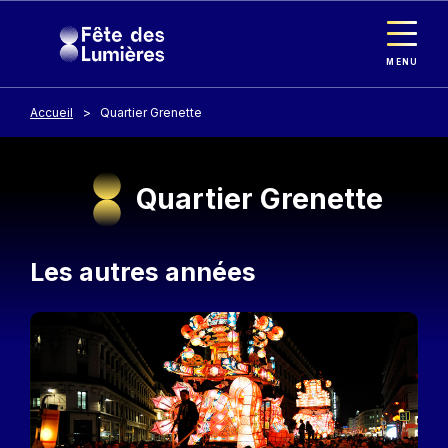
Panneau de gestion des cookies
Aller au contenu principal
MENU
Accueil
Quartier Grenette
Quartier Grenette
Les autres années
Image