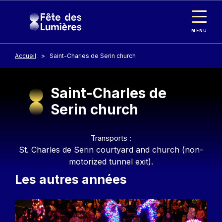
Panneau de gestion des cookies
Aller au contenu principal
MENU
Accueil
Saint-Charles de Serin church
Saint-Charles de
Serin church
Contenu
Transports :
St. Charles de Serin courtyard and church (non-
motorized tunnel exit).
Les autres années
Image