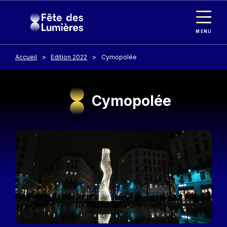
Panneau de gestion des cookies
Aller au contenu principal
MENU
Accueil
Edition 2022
Cymopolée
Cymopolée
Image