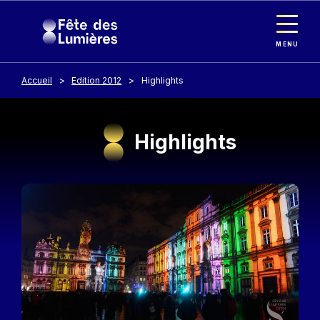
Panneau de gestion des cookies
Aller au contenu principal
MENU
Accueil
Edition 2012
Highlights
Highlights
Image