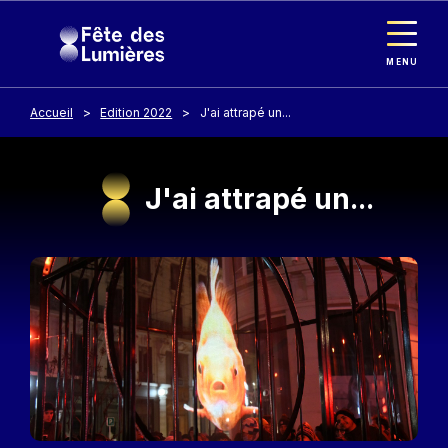
Panneau de gestion des cookies
Aller au contenu principal
MENU
Accueil
Edition 2022
J'ai attrapé un...
J'ai attrapé un...
Image