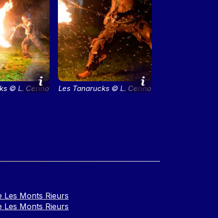
ks © L. Cerino
Les Tanarucks © L. Cerino
e de Lyon
- Ville de Lyon
 Les Monts Rieurs
 Les Monts Rieurs