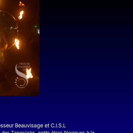
esseur Beauvisage et C.I.S.L
u des Tanarücks, petits êtres féeriques à la