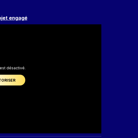
ojet engagé
est désactivé.
TORISER