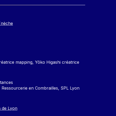
ïnèche
créatrice mapping, Yôko Higashi créatrice
stances
 Ressourcerie en Combrailles, SPL Lyon
m de Lyon