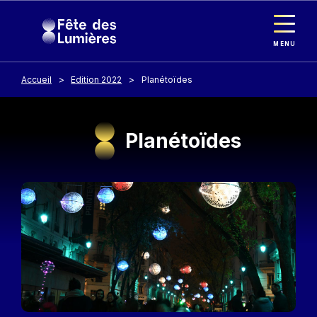
Panneau de gestion des cookies
Aller au contenu principal
MENU
Accueil
Edition 2022
Planétoïdes
Planétoïdes
Image