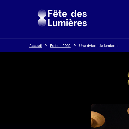
Panneau de gestion des cookies
Aller au contenu principal
Accueil
Edition 2019
Une rivière de lumières
Image