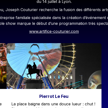
du 14 juillet à Lyon.
u, Joseph Couturier recherche la fusion des différents arts
reprise familiale spécialisée dans la création d’événement d
able show marque le début d’une programmation très specta
www.artifice-couturier.com
Image
Pierrot Le Feu
Accroche
e
La place baigne dans une douce lueur : chut !