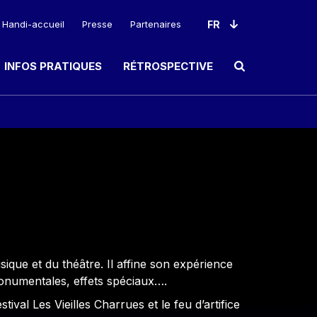
Handi-accueil
Presse
Partenaires
INFOS PRATIQUES
RÉTROSPECTIVE
Ouvrir le champ de rec
que et du théâtre. Il affine son expérience
monumentales, effets spéciaux….
ival Les Vieilles Charrues et le feu d’artifice