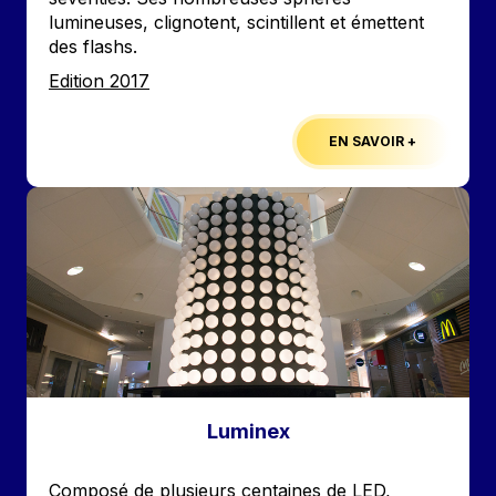
lumineuses, clignotent, scintillent et émettent
des flashs.
Edition
Edition 2017
EN SAVOIR +
Image
Luminex
Accroche
Composé de plusieurs centaines de LED,