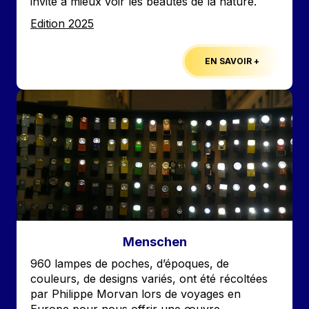
invite à mieux voir les beautés de la nature.
Edition
Edition 2025
EN SAVOIR +
Image
Menschen
Accroche
960 lampes de poches, d’époques, de
couleurs, de designs variés, ont été récoltées
par Philippe Morvan lors de voyages en