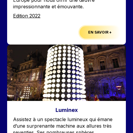
Europe pour nous offrir une œuvre
impressionnante et émouvante.
Edition
Edition 2022
EN SAVOIR +
Image
Luminex
Accroche
Assistez à un spectacle lumineux qui émane
d’une surprenante machine aux allures très
seventies. Ses nombreuses sphères