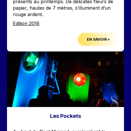
présents au printemps. De délicates fleurs de
papier, hautes de 7 mètres, s’illuminent d’un
rouge ardent.
Edition
Edition 2016
EN SAVOIR +
Image
Les Pockets
Accroche