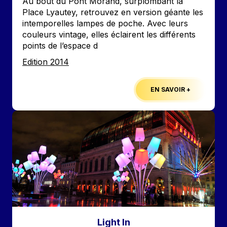
Au bout du Pont Morand, surplombant la
Place Lyautey, retrouvez en version géante les
intemporelles lampes de poche. Avec leurs
couleurs vintage, elles éclairent les différents
points de l’espace d
Edition
Edition 2014
EN SAVOIR +
Image
Light In