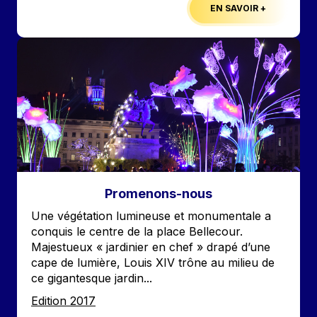
EN SAVOIR +
Image
Promenons-nous
Accroche
Une végétation lumineuse et monumentale a
conquis le centre de la place Bellecour.
Majestueux « jardinier en chef » drapé d’une
cape de lumière, Louis XIV trône au milieu de
ce gigantesque jardin...
Edition
Edition 2017