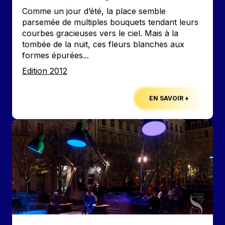
Accroche
Comme un jour d’été, la place semble
parsemée de multiples bouquets tendant leurs
courbes gracieuses vers le ciel. Mais à la
tombée de la nuit, ces fleurs blanches aux
formes épurées...
Edition
Edition 2012
EN SAVOIR +
Image