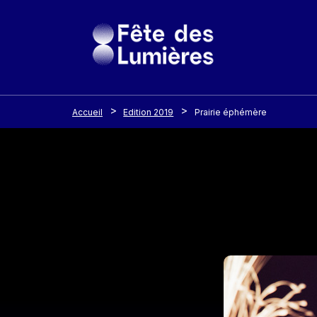
Panneau de gestion des cookies
Aller au contenu principal
Accueil
Edition 2019
Prairie éphémère
Image