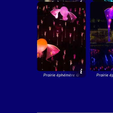
Prairie éphémère ©
Prairie ép
Frédéric Guignard-Perret
C
Prairie éphémère ©
Prairie 
Fabrice Dimier
Fabric