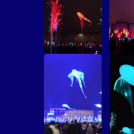
Prairie éphémère ©
Prairie
Lucien Lung
Luc