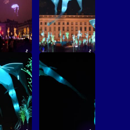
 éphémère ©
Prairie éphémère ©
ien Lung
Frédéric Guignard-Perret