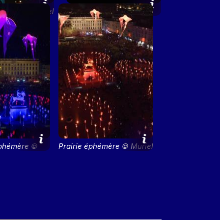
hémère © Muriel
Prairie éphémère ©
haulet
Fabrice Dimier
éphémère ©
Prairie éphémère © Muriel
e Dimier
Chaulet