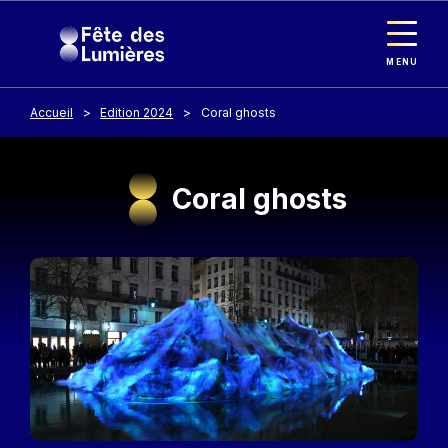
Panneau de gestion des cookies
Aller au contenu principal
MENU
Accueil
Edition 2024
Coral ghosts
Coral ghosts
Image