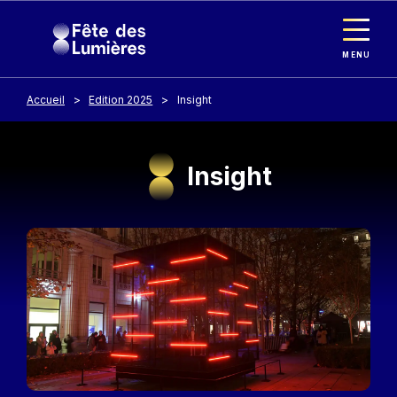
Panneau de gestion des cookies
Aller au contenu principal
MENU
Accueil
Edition 2025
Insight
Insight
Image