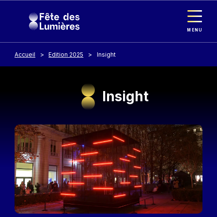
Panneau de gestion des cookies
Aller au contenu principal
MENU
Accueil
Edition 2025
Insight
Insight
Image