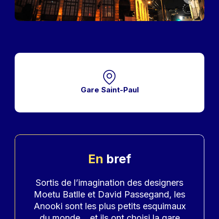
Gare Saint-Paul
En
bref
Accroche
Sortis de l’imagination des designers
Moetu Batlle et David Passegand, les
Anooki sont les plus petits esquimaux
du monde… et ils ont choisi la gare