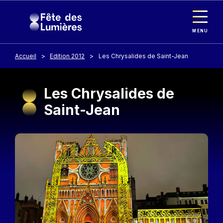
Panneau de gestion des cookies
Aller au contenu principal
MENU
Accueil
Edition 2012
Les Chrysalides de Saint-Jean
Les Chrysalides de
Saint-Jean
Image