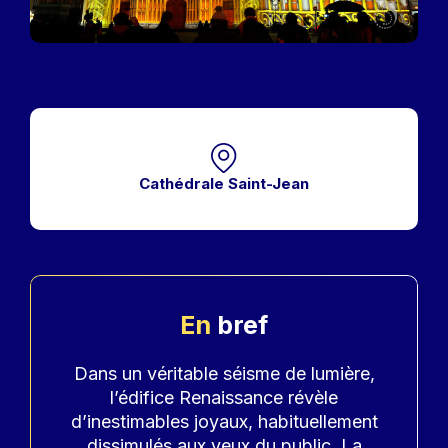
Cathédrale Saint-Jean
En
bref
Accroche
Dans un véritable séisme de lumière,
l’édifice Renaissance révèle
d’inestimables joyaux, habituellement
dissimulés aux yeux du public. La