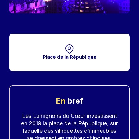
Place de la République
En
bref
Accroche
Les Lumignons du Cœur investissent
en 2019 la place de la République, sur
laquelle des silhouettes d’immeubles
se dressent en ombres chinoises.