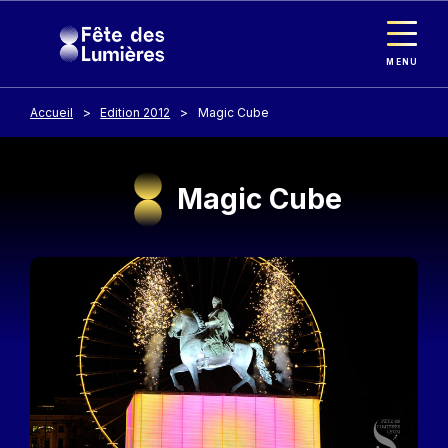
Panneau de gestion des cookies
Aller au contenu principal
MENU
Accueil
Edition 2012
Magic Cube
Magic Cube
Image