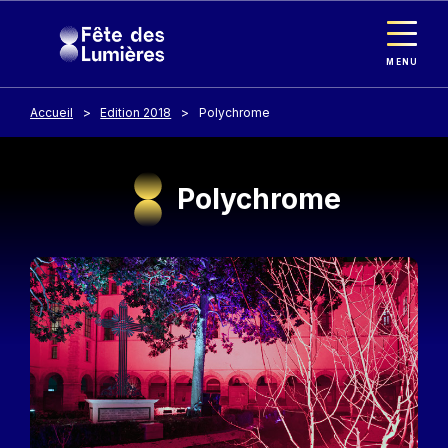
Panneau de gestion des cookies
Aller au contenu principal
MENU
Accueil
Edition 2018
Polychrome
Polychrome
Image