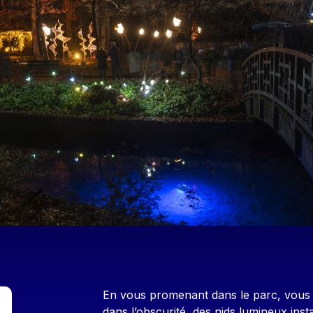
Contenu
En vous promenant dans le parc, vous c
dans l’obscurité, des nids lumineux inst