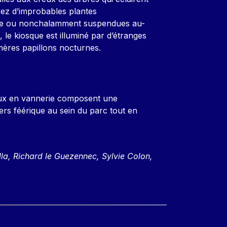
rez d’improbables plantes
use ou nonchalamment suspendues au-
, le kiosque est illuminé par d’étranges
émères papillons nocturnes.
neux en vannerie composent une
rs féérique au sein du parc tout en
lla, Richard le Guezennec, Sylvie Colon,