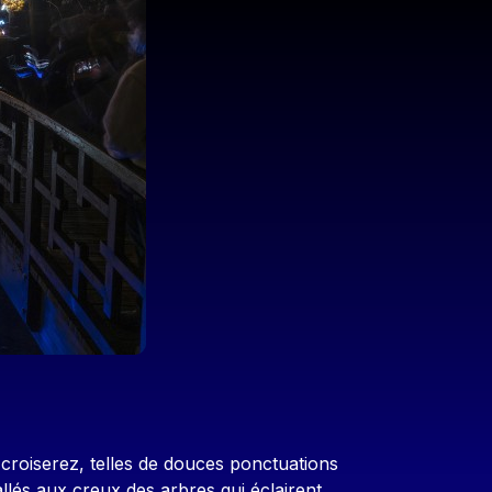
roiserez, telles de douces ponctuations
allés aux creux des arbres qui éclairent