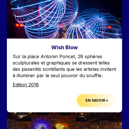
Wish Blow
Accroche
Sur la place Antonin Poncet, 28 sphères
sculpturales et graphiques se dressent telles
des pissenlits scintillants que les artistes invitent
à illuminer par le seul pouvoir du souffle.
Edition
Edition 2018
EN SAVOIR +
Image