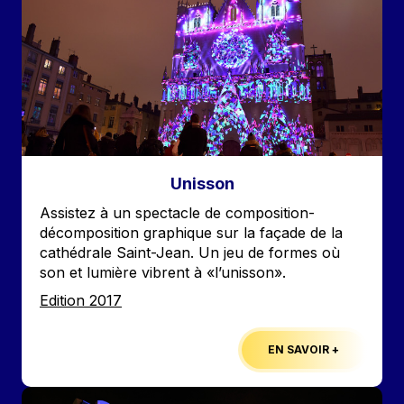
Unisson
Accroche
Assistez à un spectacle de composition-
décomposition graphique sur la façade de la
cathédrale Saint-Jean. Un jeu de formes où
son et lumière vibrent à «l’unisson».
Edition
Edition 2017
EN SAVOIR +
Image