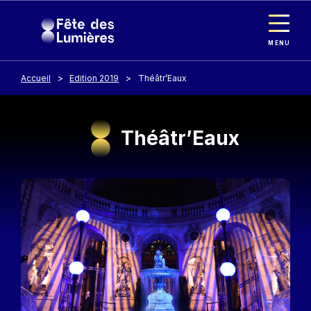
Panneau de gestion des cookies
Aller au contenu principal
MENU
Accueil
Edition 2019
Théâtr’Eaux
Théâtr’Eaux
Image